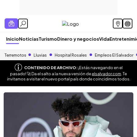
Inicio
Noticias
Turismo
Dinero y negocios
Vida
Entretenim
Terremotos
Lluvias
Hospital Rosales
Empleos El Salvador
CONTENIDO DE ARCHIVO:
¡Estás navegando en el
pasado! 🚀 Da el salto a la nueva versión de
elsalvador.com
. Te
invitamos a visitar el nuevo portal país donde coincidimos todos.