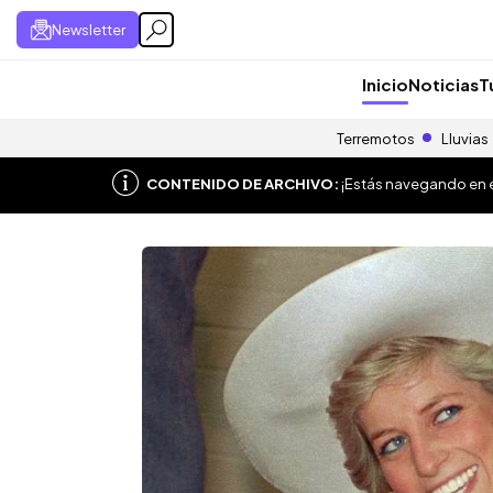
Newsletter
Inicio
Noticias
T
Terremotos
Lluvias
CONTENIDO DE ARCHIVO:
¡Estás navegando en el