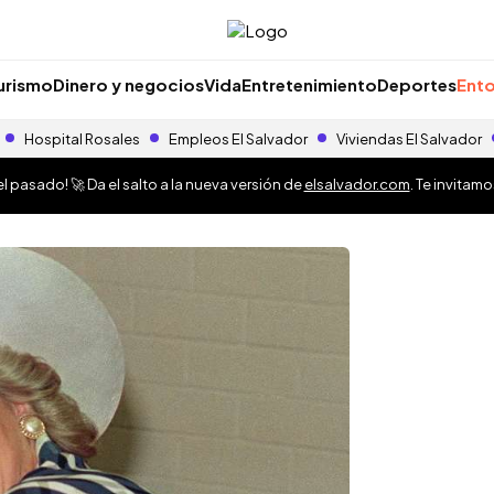
urismo
Dinero y negocios
Vida
Entretenimiento
Deportes
Ento
Hospital Rosales
Empleos El Salvador
Viviendas El Salvador
 pasado! 🚀 Da el salto a la nueva versión de
elsalvador.com
. Te invitam