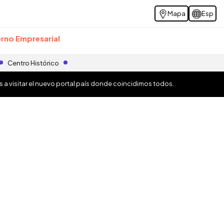
Mapa
Esp
rno Empresarial
Centro Histórico
os a visitar el nuevo portal país donde coincidimos todos.