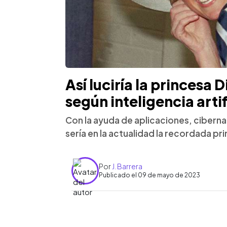
Así luciría la princesa D
según inteligencia artif
Con la ayuda de aplicaciones, ciber
sería en la actualidad la recordada pr
Por
J. Barrera
Publicado el 09 de mayo de 2023
0:00