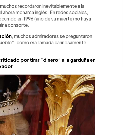
WhatsApp
Copiar link
 muchos recordaron inevitablemente a la
el ahora monarca inglés. En redes sociales,
ocurrido en 1996 (año de su muerte) no haya
Reina consorte.
ación
, muchos admiradores se preguntaron
l pueblo”, como era llamada cariñosamente
criticado por tirar “dinero” a la garduña en
lvador