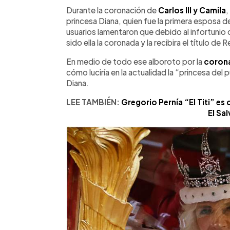
Facebook
Twitter
►
Escuchar artículo
Durante la coronación de
Carlos III y Camila
,
princesa Diana, quien fue la primera esposa d
usuarios lamentaron que debido al infortunio 
sido ella la coronada y la recibira el título de 
En medio de todo ese alboroto por la
coron
cómo luciría en la actualidad la “princesa de
Diana.
LEE TAMBIÉN:
Gregorio Pernía “El Titi” es 
El Sa