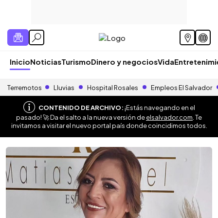
Inicio
Noticias
Turismo
Dinero y negocios
Vida
Entretenim
Terremotos
Lluvias
Hospital Rosales
Empleos El Salvador
CONTENIDO DE ARCHIVO:
¡Estás navegando en el
pasado! 🚀 Da el salto a la nueva versión de
elsalvador.com
. Te
invitamos a visitar el nuevo portal país donde coincidimos todos.