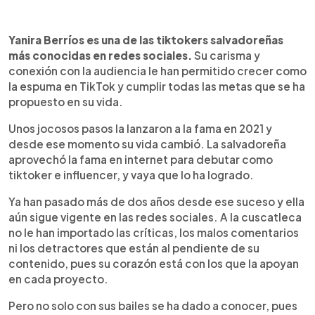
0:00
►
Escuchar artículo
Yanira Berríos es una de las tiktokers salvadoreñas
más conocidas en redes sociales.
Su carisma y
conexión con la audiencia le han permitido crecer como
la espuma en TikTok y cumplir todas las metas que se ha
propuesto en su vida.
Unos jocosos pasos la lanzaron a la fama en 2021 y
desde ese momento su vida cambió. La salvadoreña
aprovechó la fama en internet para debutar como
tiktoker e influencer, y vaya que lo ha logrado.
Ya han pasado más de dos años desde ese suceso y ella
aún sigue vigente en las redes sociales. A la cuscatleca
no le han importado las críticas, los malos comentarios
ni los detractores que están al pendiente de su
contenido, pues su corazón está con los que la apoyan
en cada proyecto.
Pero no solo con sus bailes se ha dado a conocer, pues