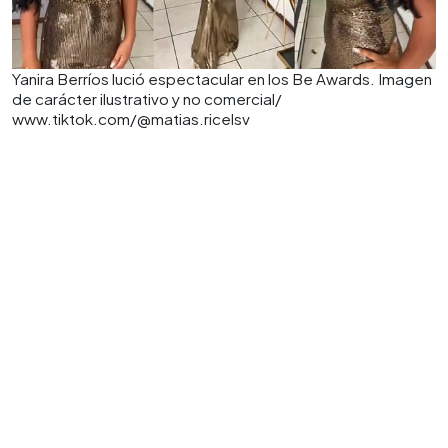
Yanira Berríos lució espectacular en los Be Awards. Imagen
de carácter ilustrativo y no comercial/
www.tiktok.com/@matias.ricelsv