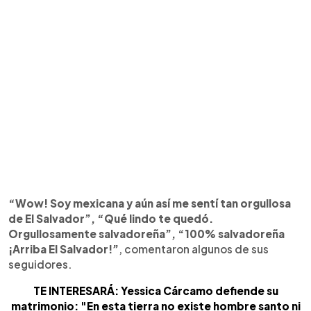
“Wow! Soy mexicana y aún así me sentí tan orgullosa
de El Salvador”, “Qué lindo te quedó.
Orgullosamente salvadoreña”, “100% salvadoreña
¡Arriba El Salvador!”
, comentaron algunos de sus
seguidores.
TE INTERESARÁ: Yessica Cárcamo defiende su
matrimonio: "En esta tierra no existe hombre santo ni