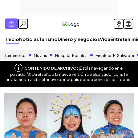
Inicio
Noticias
Turismo
Dinero y negocios
Vida
Entretenim
Terremotos
Lluvias
Hospital Rosales
Empleos El Salvador
CONTENIDO DE ARCHIVO:
¡Estás navegando en el
pasado! 🚀 Da el salto a la nueva versión de
elsalvador.com
. Te
invitamos a visitar el nuevo portal país donde coincidimos todos.