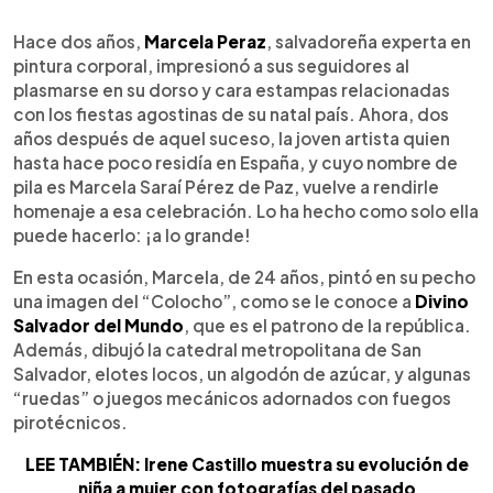
0:00
►
Escuchar artículo
Hace dos años,
Marcela Peraz
, salvadoreña experta en
pintura corporal, impresionó a sus seguidores al
plasmarse en su dorso y cara estampas relacionadas
con los fiestas agostinas de su natal país. Ahora, dos
años después de aquel suceso, la joven artista quien
hasta hace poco residía en España, y cuyo nombre de
pila es Marcela Saraí Pérez de Paz, vuelve a rendirle
homenaje a esa celebración. Lo ha hecho como solo ella
puede hacerlo: ¡a lo grande!
En esta ocasión, Marcela, de 24 años, pintó en su pecho
una imagen del “Colocho”, como se le conoce a
Divino
Salvador del Mundo
, que es el patrono de la república.
Además, dibujó la catedral metropolitana de San
Salvador, elotes locos, un algodón de azúcar, y algunas
“ruedas” o juegos mecánicos adornados con fuegos
pirotécnicos.
LEE TAMBIÉN: Irene Castillo muestra su evolución de
niña a mujer con fotografías del pasado