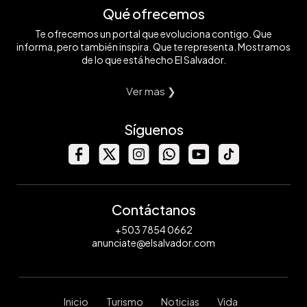
Qué ofrecemos
Te ofrecemos un portal que evoluciona contigo. Que
informa, pero también inspira. Que te representa. Mostramos
de lo que está hecho El Salvador.
Ver mas ❯
Síguenos
Contáctanos
+503 7854 0662
anunciate@elsalvador.com
Inicio
Turismo
Noticias
Vida