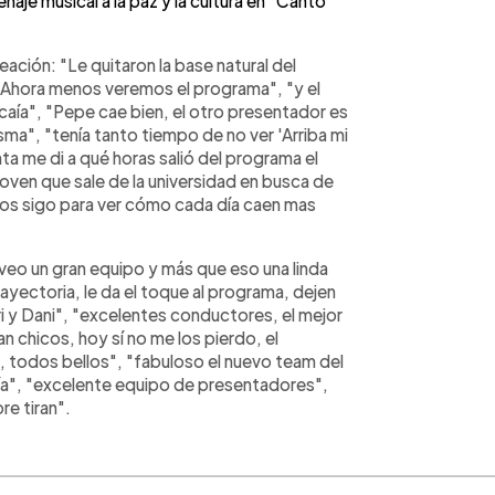
aje musical a la paz y la cultura en "Canto
ación: "Le quitaron la base natural del
 Ahora menos veremos el programa", "y el
 caía", "Pepe cae bien, el otro presentador es
isma", "tenía tanto tiempo de no ver 'Arriba mi
ta me di a qué horas salió del programa el
joven que sale de la universidad en busca de
"los sigo para ver cómo cada día caen mas
veo un gran equipo y más que eso una linda
rayectoria, le da el toque al programa, dejen
ri y Dani", "excelentes conductores, el mejor
 chicos, hoy sí no me los pierdo, el
o, todos bellos", "fabuloso el nuevo team del
gía", "excelente equipo de presentadores",
re tiran".