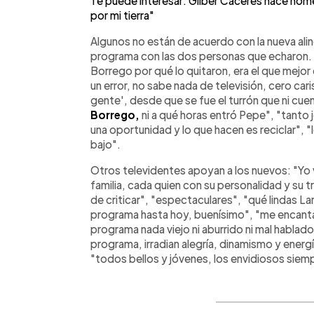
Te puede interesar: Gilber Cáceres hace homen
por mi tierra"
Algunos no están de acuerdo con la nueva aline
programa con las dos personas que echaron.
Borrego por qué lo quitaron, era el que mejor
un error, no sabe nada de televisión, cero car
gente', desde que se fue el turrón que ni cuen
Borrego,
ni a qué horas entró Pepe", "tanto 
una oportunidad y lo que hacen es reciclar", 
bajo".
Otros televidentes apoyan a los nuevos: "Yo 
familia, cada quien con su personalidad y su t
de criticar", "espectaculares", "qué lindas La
programa hasta hoy, buenísimo", "me encantan
programa nada viejo ni aburrido ni mal hablad
programa, irradian alegría, dinamismo y ener
"todos bellos y jóvenes, los envidiosos siemp