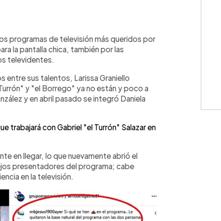
WhatsApp
Copiar link
 los programas de televisión más queridos por
ara la pantalla chica, también por las
os televidentes.
entre sus talentos, Larissa Graniello
Turrón" y "el Borrego" ya no están y poco a
zález y en abril pasado se integró Daniela
 trabajará con Gabriel "el Turrón" Salazar en
ente en llegar, lo que nuevamente abrió el
iejos presentadores del programa; cabe
ncia en la televisión.