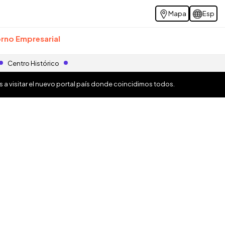
Mapa
Esp
rno Empresarial
Centro Histórico
os a visitar el nuevo portal país donde coincidimos todos.