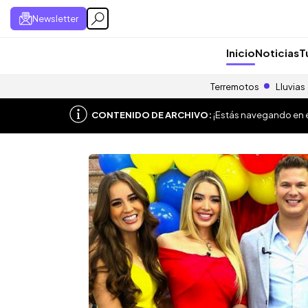
Newsletter
Inicio
Noticias
T
Terremotos
Lluvias
CONTENIDO DE ARCHIVO:
¡Estás navegando en el