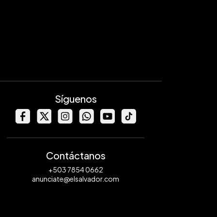
Síguenos
Contáctanos
+503 7854 0662
anunciate@elsalvador.com