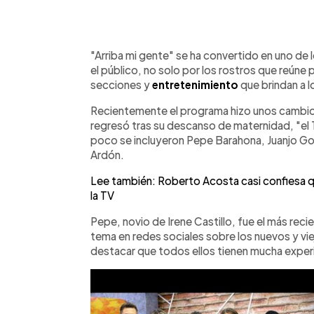
0:00
Facebook
Twitter
►
Escuchar artículo
"Arriba mi gente" se ha convertido en uno de
el público, no solo por los rostros que reúne p
secciones y
entretenimiento
que brindan a l
Recientemente el programa hizo unos cambios 
regresó tras su descanso de maternidad, "el 
poco se incluyeron Pepe Barahona, Juanjo Gon
Ardón.
Lee también: Roberto Acosta casi confiesa que
la TV
Pepe, novio de Irene Castillo, fue el más reci
tema en redes sociales sobre los nuevos y v
destacar que todos ellos tienen mucha experie