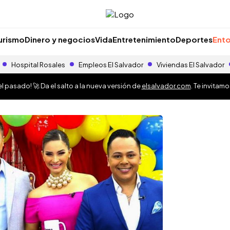
urismo
Dinero y negocios
Vida
Entretenimiento
Deportes
Ento
Hospital Rosales
Empleos El Salvador
Viviendas El Salvador
 pasado! 🚀 Da el salto a la nueva versión de
elsalvador.com
. Te invitam