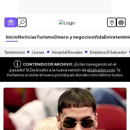
Inicio
Noticias
Turismo
Dinero y negocios
Vida
Entretenim
Terremotos
Lluvias
Hospital Rosales
Empleos El Salvador
CONTENIDO DE ARCHIVO:
¡Estás navegando en el
pasado! 🚀 Da el salto a la nueva versión de
elsalvador.com
. Te
invitamos a visitar el nuevo portal país donde coincidimos todos.