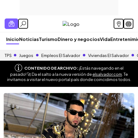
Inicio
Noticias
Turismo
Dinero y negocios
Vida
Entretenim
TPS
Juegos
Empleos El Salvador
Viviendas El Salvador
CONTENIDO DE ARCHIVO:
¡Estás navegando en el
pasado! 🚀 Da el salto a la nueva versión de
elsalvador.com
. Te
invitamos a visitar el nuevo portal país donde coincidimos todos.