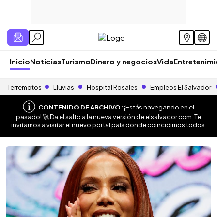
Inicio
Noticias
Turismo
Dinero y negocios
Vida
Entretenim
Terremotos
Lluvias
Hospital Rosales
Empleos El Salvador
CONTENIDO DE ARCHIVO:
¡Estás navegando en el
pasado! 🚀 Da el salto a la nueva versión de
elsalvador.com
. Te
invitamos a visitar el nuevo portal país donde coincidimos todos.