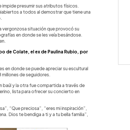
WhatsApp
Copiar link
e impide presumir sus atributos físicos.
iabiertos a todos al demostrar que tiene una
.
 la vergonzosa situación que provocó su
ografías en donde se les veía besándose.
en.
o de Colate, el ex de Paulina Rubio, por
es en donde se puede apreciar su escultural
8 millones de seguidores.
n baúl y la otra fue compartida a través de
rino, lista para ofrecer su concierto en
sa”, “Que preciosa”, “eres mi inspiración”,
. Dios te bendiga a ti y a tu bella familia”,