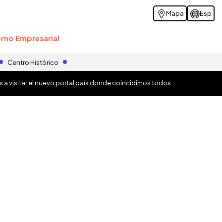
Mapa
Esp
rno Empresarial
Centro Histórico
os a visitar el nuevo portal país donde coincidimos todos.