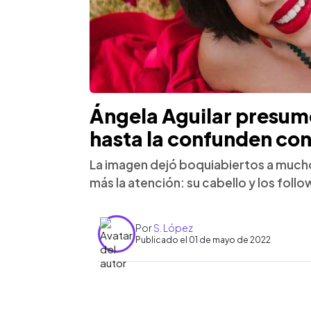
Ángela Aguilar presume
hasta la confunden con
La imagen dejó boquiabiertos a mucho
más la atención: su cabello y los follo
Por
S. López
Publicado el 01 de mayo de 2022
0:00