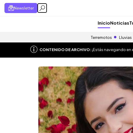
Newsletter
Inicio
Noticias
T
Terremotos
Lluvias
CONTENIDO DE ARCHIVO:
¡Estás navegando en el