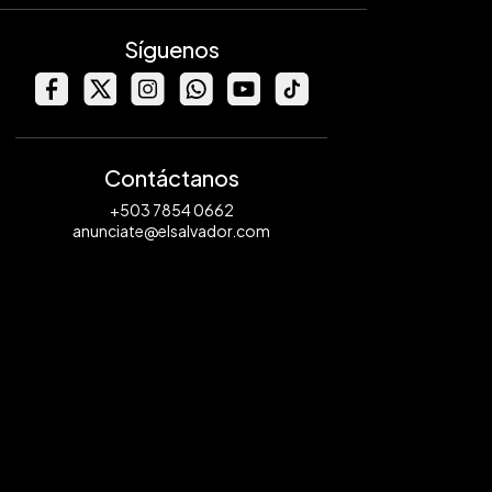
Síguenos
Contáctanos
+503 7854 0662
anunciate@elsalvador.com