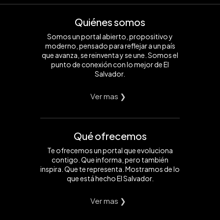
Quiénes somos
Somos un portal abierto, propositivo y
moderno, pensado para reflejar a un país
que avanza, se reinventa y se une. Somos el
punto de conexión con lo mejor de El
Salvador.
Ver mas ❯
Qué ofrecemos
Te ofrecemos un portal que evoluciona
contigo. Que informa, pero también
inspira. Que te representa. Mostramos de lo
que está hecho El Salvador.
Ver mas ❯