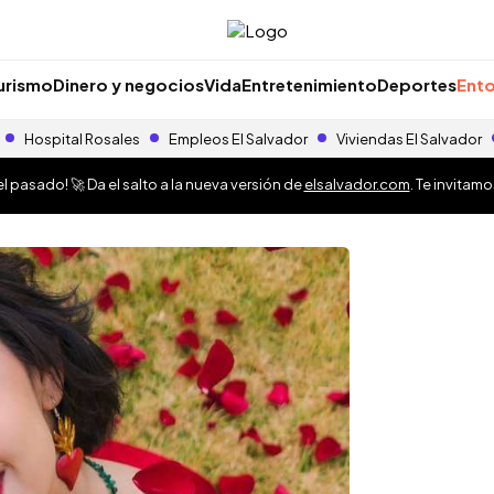
urismo
Dinero y negocios
Vida
Entretenimiento
Deportes
Ento
Hospital Rosales
Empleos El Salvador
Viviendas El Salvador
 pasado! 🚀 Da el salto a la nueva versión de
elsalvador.com
. Te invitam