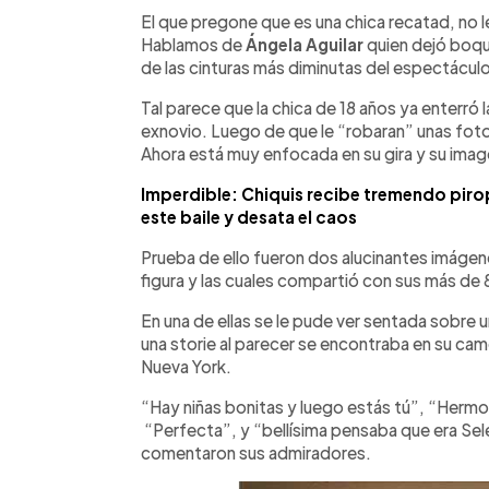
Facebook
Twitter
►
Escuchar artículo
El que pregone que es una chica recatad, no l
Hablamos de
Ángela Aguilar
quien dejó boqu
de las cinturas más diminutas del espectáculo
Tal parece que la chica de 18 años ya enterró
exnovio. Luego de que le “robaran” unas fot
Ahora está muy enfocada en su gira y su imag
Imperdible: Chiquis recibe tremendo pirop
este baile y desata el caos
Prueba de ello fueron dos alucinantes imágen
figura y las cuales compartió con sus más de 
En una de ellas se le pude ver sentada sobre u
una storie al parecer se encontraba en su came
Nueva York.
“Hay niñas bonitas y luego estás tú”, “Hermo
“Perfecta”, y “bellísima pensaba que era Selena
comentaron sus admiradores.