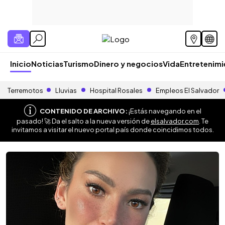
Inicio
Noticias
Turismo
Dinero y negocios
Vida
Entretenim
Terremotos
Lluvias
Hospital Rosales
Empleos El Salvador
CONTENIDO DE ARCHIVO:
¡Estás navegando en el
pasado! 🚀 Da el salto a la nueva versión de
elsalvador.com
. Te
invitamos a visitar el nuevo portal país donde coincidimos todos.