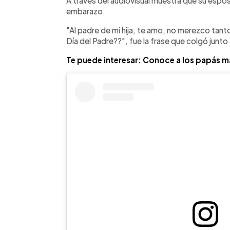
A través del audiovisual muestra que su espo
embarazo.
"Al padre de mi hija, te amo, no merezco tan
Día del Padre??", fue la frase que colgó junto 
Te puede interesar: Conoce a los papás má