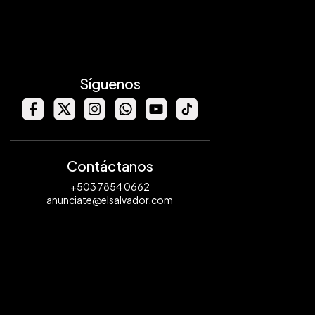
Síguenos
Contáctanos
+503 7854 0662
anunciate@elsalvador.com