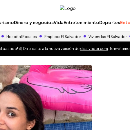
urismo
Dinero y negocios
Vida
Entretenimiento
Deportes
Ento
Hospital Rosales
Empleos El Salvador
Viviendas El Salvador
 pasado! 🚀 Da el salto a la nueva versión de
elsalvador.com
. Te invitam