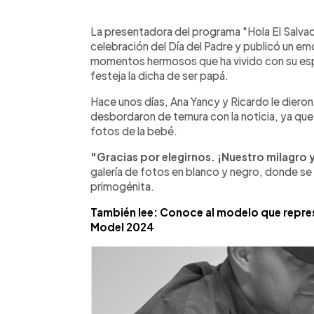
0:00
Facebook
Twitter
►
Escuchar artículo
La presentadora del programa "Hola El Salvado
celebración del Día del Padre y publicó un em
momentos hermosos que ha vivido con su espo
festeja la dicha de ser papá.
Hace unos días, Ana Yancy y Ricardo le dieron 
desbordaron de ternura con la noticia, ya q
fotos de la bebé.
"Gracias por elegirnos. ¡Nuestro milagro 
galería de fotos en blanco y negro, donde se 
primogénita.
También lee: Conoce al modelo que represe
Model 2024