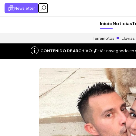
Newsletter
Inicio
Noticias
T
Terremotos
Lluvias
CONTENIDO DE ARCHIVO:
¡Estás navegando en el