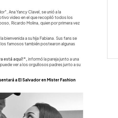
WhatsApp
Copiar link
r", Ana Yancy Clavel, se unió a la
otivo video en el que recopiló todos los
so, Ricardo Molina, quien por primera vez
la bienvenida a su hija Fabiana. Sus fans se
ue los famosos también postearon algunas
ya está aquí!",
informó la pareja junto a una
puede ver a los orgullosos padres junto a su
ntará a El Salvador en Mister Fashion