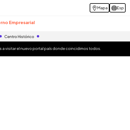
Mapa
Esp
rno Empresarial
Centro Histórico
os a visitar el nuevo portal país donde coincidimos todos.