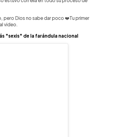
so estuvo con ella en todo su proceso de
to, pero Dios no sabe dar poco ❤️Tu primer
al video.
s "sexis" de la farándula nacional