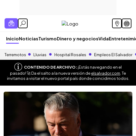
Inicio
Noticias
Turismo
Dinero y negocios
Vida
Entretenim
Terremotos
Lluvias
Hospital Rosales
Empleos El Salvador
CONTENIDO DE ARCHIVO:
¡Estás navegando en el
pasado! 🚀 Da el salto a la nueva versión de
elsalvador.com
. Te
invitamos a visitar el nuevo portal país donde coincidimos todos.