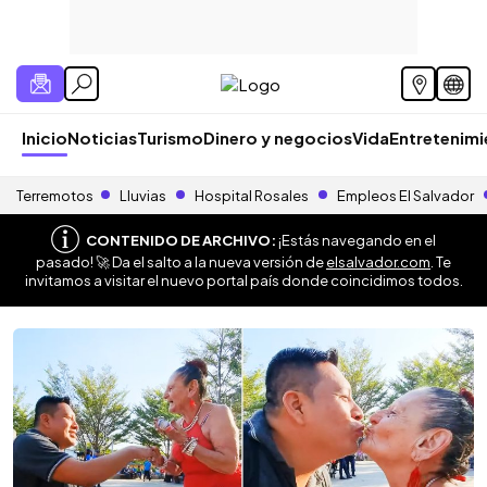
Inicio
Noticias
Turismo
Dinero y negocios
Vida
Entretenim
Terremotos
Lluvias
Hospital Rosales
Empleos El Salvador
CONTENIDO DE ARCHIVO:
¡Estás navegando en el
pasado! 🚀 Da el salto a la nueva versión de
elsalvador.com
. Te
invitamos a visitar el nuevo portal país donde coincidimos todos.