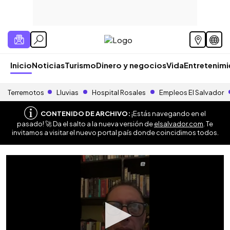
Inicio
Noticias
Turismo
Dinero y negocios
Vida
Entretenim
Terremotos
Lluvias
Hospital Rosales
Empleos El Salvador
CONTENIDO DE ARCHIVO:
¡Estás navegando en el
pasado! 🚀 Da el salto a la nueva versión de
elsalvador.com
. Te
invitamos a visitar el nuevo portal país donde coincidimos todos.