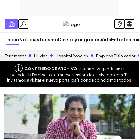
Inicio
Noticias
Turismo
Dinero y negocios
Vida
Entretenim
Terremotos
Lluvias
Hospital Rosales
Empleos El Salvador
CONTENIDO DE ARCHIVO:
¡Estás navegando en el
pasado! 🚀 Da el salto a la nueva versión de
elsalvador.com
. Te
invitamos a visitar el nuevo portal país donde coincidimos todos.