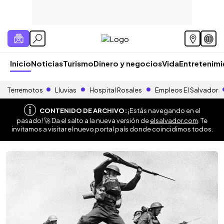
Inicio
Noticias
Turismo
Dinero y negocios
Vida
Entretenim
Terremotos
Lluvias
Hospital Rosales
Empleos El Salvador
CONTENIDO DE ARCHIVO:
¡Estás navegando en el
pasado! 🚀 Da el salto a la nueva versión de
elsalvador.com
. Te
invitamos a visitar el nuevo portal país donde coincidimos todos.