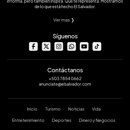
informa, pero también inspira. Que te representa. Mostramos
de lo que está hecho El Salvador.
Ver mas ❯
Síguenos
Contáctanos
+503 7854 0662
anunciate@elsalvador.com
Inicio
Turismo
Noticias
Vida
Entretenimiento
Deportes
Dinero y Negocios