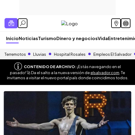
Inicio
Noticias
Turismo
Dinero y negocios
Vida
Entretenim
Terremotos
Lluvias
Hospital Rosales
Empleos El Salvador
CONTENIDO DE ARCHIVO:
¡Estás navegando en el
pasado! 🚀 Da el salto a la nueva versión de
elsalvador.com
. Te
invitamos a visitar el nuevo portal país donde coincidimos todos.