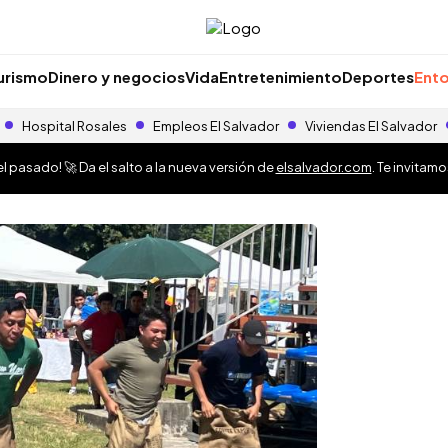
urismo
Dinero y negocios
Vida
Entretenimiento
Deportes
Ento
Hospital Rosales
Empleos El Salvador
Viviendas El Salvador
 pasado! 🚀 Da el salto a la nueva versión de
elsalvador.com
. Te invitam