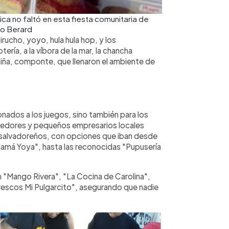
ica no faltó en esta fiesta comunitaria de
io Berard
rucho, yoyo, hula hula hop, y los
tería, a la víbora de la mar, la chancha
niña, componte, que llenaron el ambiente de
cionados a los juegos, sino también para los
edores y pequeños empresarios locales
os salvadoreños, con opciones que iban desde
Mamá Yoya", hasta las reconocidas "Pupusería
"Mango Rivera", "La Cocina de Carolina",
rescos Mi Pulgarcito", asegurando que nadie