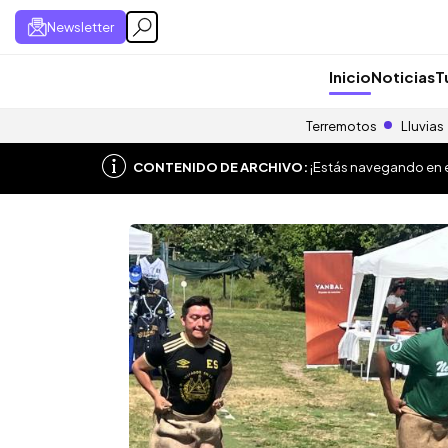
Newsletter
Inicio
Noticias
T
Terremotos
Lluvias
CONTENIDO DE ARCHIVO:
¡Estás navegando en el