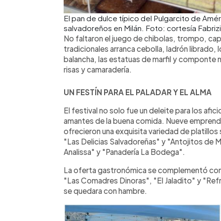
El pan de dulce típico del Pulgarcito de Amér
salvadoreños en Milán. Foto: cortesía Fabriz
No faltaron el juego de chibolas, trompo, capi
tradicionales arranca cebolla, ladrón librado, lo
balancha, las estatuas de marfil y componte 
risas y camaradería.
UN FESTÍN PARA EL PALADAR Y EL ALMA
El festival no solo fue un deleite para los afi
amantes de la buena comida. Nueve emprend
ofrecieron una exquisita variedad de platill
"Las Delicias Salvadoreñas" y "Antojitos de 
Analissa" y "Panadería La Bodega".
La oferta gastronómica se complementó con 
"Las Comadres Dinoras", "El Jaladito" y "Ref
se quedara con hambre.