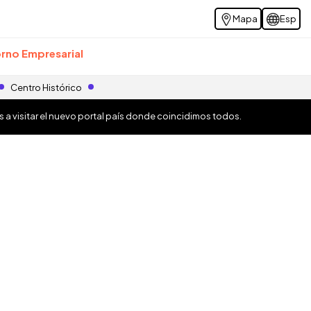
Mapa
Esp
rno Empresarial
Centro Histórico
os a visitar el nuevo portal país donde coincidimos todos.