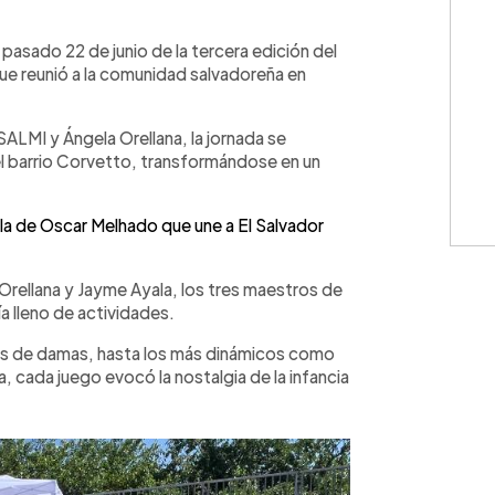
WhatsApp
Copiar link
 pasado 22 de junio de la tercera edición del
que reunió a la comunidad salvadoreña en
MI y Ángela Orellana, la jornada se
 el barrio Corvetto, transformándose en un
ela de Oscar Melhado que une a El Salvador
Orellana y Jayme Ayala, los tres maestros de
ía lleno de actividades.
os de damas, hasta los más dinámicos como
, cada juego evocó la nostalgia de la infancia