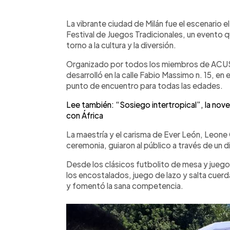
0:00
Facebook
Twitter
►
Escuchar artículo
La vibrante ciudad de Milán fue el escenario el
Festival de Juegos Tradicionales, un evento 
torno a la cultura y la diversión.
Organizado por todos los miembros de ACUSAL
desarrolló en la calle Fabio Massimo n. 15, en
punto de encuentro para todas las edades.
Lee también: “Sosiego intertropical”, la nov
con África
La maestría y el carisma de Ever León, Leone 
ceremonia, guiaron al público a través de un d
Desde los clásicos futbolito de mesa y jueg
los encostalados, juego de lazo y salta cuerda
y fomentó la sana competencia.