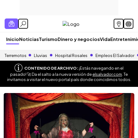
Inicio
Noticias
Turismo
Dinero y negocios
Vida
Entretenim
Terremotos
Lluvias
Hospital Rosales
Empleos El Salvador
CONTENIDO DE ARCHIVO:
¡Estás navegando en el
pasado! 🚀 Da el salto a la nueva versión de
elsalvador.com
. Te
invitamos a visitar el nuevo portal país donde coincidimos todos.