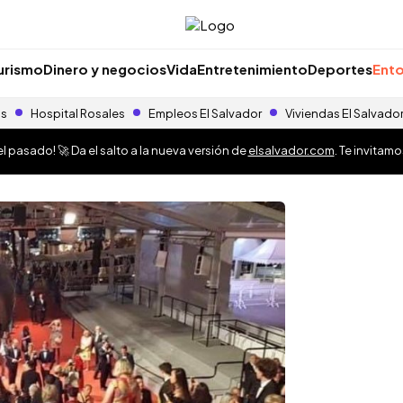
urismo
Dinero y negocios
Vida
Entretenimiento
Deportes
Ento
as
Hospital Rosales
Empleos El Salvador
Viviendas El Salvado
 pasado! 🚀 Da el salto a la nueva versión de
elsalvador.com
. Te invitam