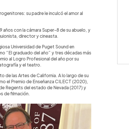
WhatsApp
Copiar link
ogenitores: su padre le inculcó el amor al
s 9 años con la cámara Super-8 de su abuelo, y
uionista, director y cineasta.
igiosa Universidad de Puget Sound en
omo “El graduado del año” y tres décadas más
emio al Logro Profesional del año por su
atografía y el teatro.
o de las Artes de California. A lo largo de su
omo el Premio de Enseñanza CILECT (2020),
 de Regents del estado de Nevada (2017) y
os de filmación.