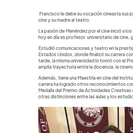
0:00
Facebook
Twitter
►
Escuchar artículo
Francisco le debe su vocación cineasta sus pr
cine y su madre al teatro.
La pasión de Menéndez por el cine inició a lo
hoy en día es profesor universitario de cine, g
Estudió comunicaciones y teatro en la prest
Estados Unidos, donde finalizó su carrera c
tarde, la misma universidad lo honró con el Pr
amplia trayectoria entre la docencia, la cinem
Además, tiene una Maestría en cine del Institut
carrera ha logrado otros reconocimientos c
Medalla del Premio de Actividades Creativas
otras distinciones entre las aulas y los estudi