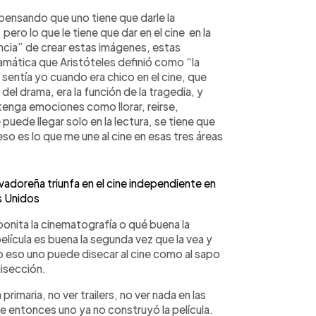
 pensando que uno tiene que darle la
pero lo que le tiene que dar en el cine en la
encia” de crear estas imágenes, estas
ramática que Aristóteles definió como “la
 sentía yo cuando era chico en el cine, que
del drama, era la función de la tragedia, y
 tenga emociones como llorar, reirse,
uede llegar solo en la lectura, se tiene que
eso es lo que me une al cine en esas tres áreas
adoreña triunfa en el cine independiente en
 Unidos
bonita la cinematografía o qué buena la
película es buena la segunda vez que la vea y
o eso uno puede disecar al cine como al sapo
disección.
rimaria, no ver trailers, no ver nada en las
e entonces uno ya no construyó la película.