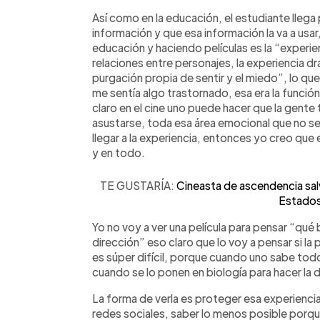
Así como en la educación, el estudiante llega
información y que esa información la va a usar, 
educación y haciendo películas es la “experi
relaciones entre personajes, la experiencia d
purgación propia de sentir y el miedo”, lo que
me sentía algo trastornado, esa era la función 
claro en el cine uno puede hacer que la gente
asustarse, toda esa área emocional que no se p
llegar a la experiencia, entonces yo creo que 
y en todo.
TE GUSTARÍA:
Cineasta de ascendencia salv
Estados
Yo no voy a ver una película para pensar “qué 
dirección” eso claro que lo voy a pensar si la 
es súper difícil, porque cuando uno sabe tod
cuando se lo ponen en biología para hacer la 
La forma de verla es proteger esa experiencia p
redes sociales, saber lo menos posible porqu