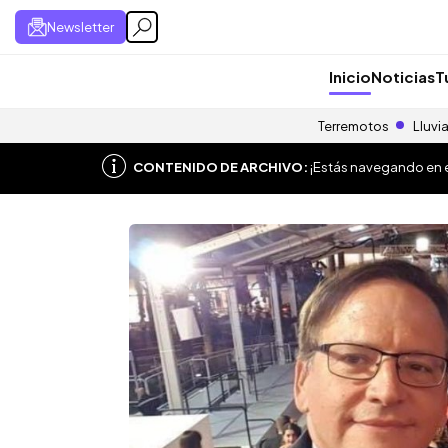
Newsletter
Inicio
Noticias
T
Terremotos
Lluvi
CONTENIDO DE ARCHIVO:
¡Estás navegando en el