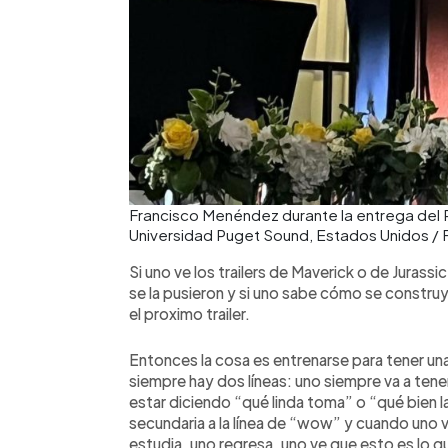
Francisco Menéndez durante la entrega del P
Universidad Puget Sound, Estados Unidos / 
Si uno ve los trailers de Maverick o de Jurassi
se la pusieron y si uno sabe cómo se construy
el proximo trailer.
Entonces la cosa es entrenarse para tener un
siempre hay dos líneas: uno siempre va a tener
estar diciendo “qué linda toma” o “qué bien la
secundaria a la línea de “wow” y cuando uno v
estudia, uno regresa, uno ve que esto es lo qu