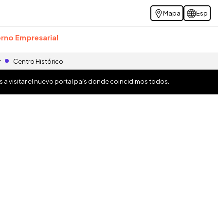
Mapa
Esp
rno Empresarial
r
Centro Histórico
os a visitar el nuevo portal país donde coincidimos todos.