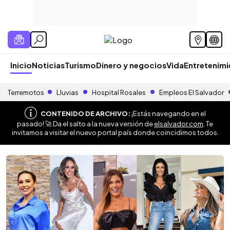
Inicio
Noticias
Turismo
Dinero y negocios
Vida
Entretenim
Terremotos
Lluvias
Hospital Rosales
Empleos El Salvador
CONTENIDO DE ARCHIVO:
¡Estás navegando en el
pasado! 🚀 Da el salto a la nueva versión de
elsalvador.com
. Te
invitamos a visitar el nuevo portal país donde coincidimos todos.