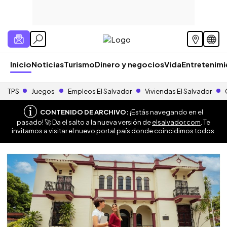
Inicio
Noticias
Turismo
Dinero y negocios
Vida
Entretenim
TPS
Juegos
Empleos El Salvador
Viviendas El Salvador
CONTENIDO DE ARCHIVO:
¡Estás navegando en el
pasado! 🚀 Da el salto a la nueva versión de
elsalvador.com
. Te
invitamos a visitar el nuevo portal país donde coincidimos todos.