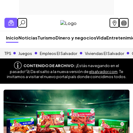
Inicio
Noticias
Turismo
Dinero y negocios
Vida
Entretenim
TPS
Juegos
Empleos El Salvador
Viviendas El Salvador
CONTENIDO DE ARCHIVO:
¡Estás navegando en el
pasado! 🚀 Da el salto a la nueva versión de
elsalvador.com
. Te
invitamos a visitar el nuevo portal país donde coincidimos todos.