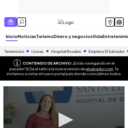
Inicio
Noticias
Turismo
Dinero y negocios
Vida
Entretenim
Terremotos
Lluvias
Hospital Rosales
Empleos El Salvador
CONTENIDO DE ARCHIVO:
¡Estás navegando en el
pasado! 🚀 Da el salto a la nueva versión de
elsalvador.com
. Te
invitamos a visitar el nuevo portal país donde coincidimos todos.