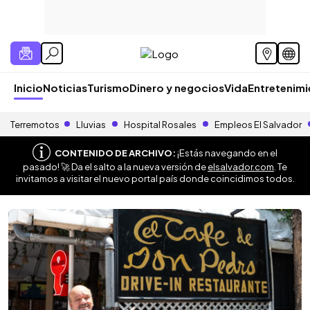
Inicio
Noticias
Turismo
Dinero y negocios
Vida
Entretenim
Terremotos
Lluvias
Hospital Rosales
Empleos El Salvador
CONTENIDO DE ARCHIVO:
¡Estás navegando en el
pasado! 🚀 Da el salto a la nueva versión de
elsalvador.com
. Te
invitamos a visitar el nuevo portal país donde coincidimos todos.