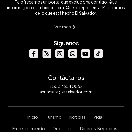
Te ofrecemos un portal que evoluciona contigo. Que
informa, pero también inspira. Que te representa. Mostramos
de lo que está hecho El Salvador.
Ver mas ❯
Síguenos
Contáctanos
+503 7854 0662
anunciate@elsalvador.com
Inicio
Turismo
Noticias
Vida
Entretenimiento
Deportes
Dinero y Negocios