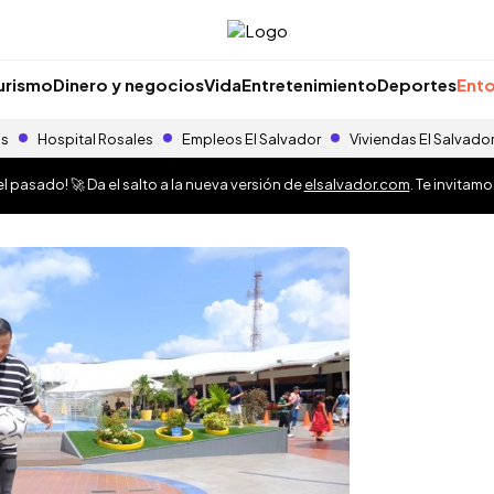
urismo
Dinero y negocios
Vida
Entretenimiento
Deportes
Ento
as
Hospital Rosales
Empleos El Salvador
Viviendas El Salvado
 pasado! 🚀 Da el salto a la nueva versión de
elsalvador.com
. Te invitam