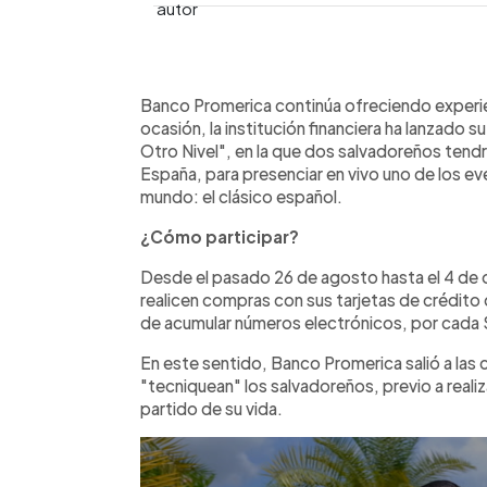
0:00
Facebook
Twitter
►
Escuchar artículo
Banco Promerica continúa ofreciendo experien
ocasión, la institución financiera ha lanzado
Otro Nivel", en la que dos salvadoreños tendr
España, para presenciar en vivo uno de los e
mundo: el clásico español.
¿Cómo participar?
Desde el pasado 26 de agosto hasta el 4 de 
realicen compras con sus tarjetas de crédito
de acumular números electrónicos, por cada
En este sentido, Banco Promerica salió a las
"tecniquean" los salvadoreños, previo a realiza
partido de su vida.