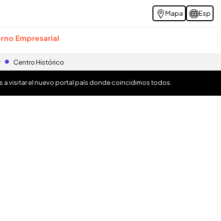
Mapa
Esp
rno Empresarial
r
Centro Histórico
os a visitar el nuevo portal país donde coincidimos todos.