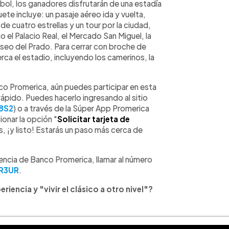
tbol, los ganadores disfrutarán de una estadía
ete incluye: un pasaje aéreo ida y vuelta,
de cuatro estrellas y un tour por la ciudad,
mo el Palacio Real, el Mercado San Miguel, la
useo del Prado. Para cerrar con broche de
ca el estadio, incluyendo los camerinos, la
nco Promerica, aún puedes participar en esta
 rápido. Puedes hacerlo ingresando al sitio
8S2
) o a través de la Súper App Promerica
onar la opción "
Solicitar tarjeta de
 ¡y listo! Estarás un paso más cerca de
gencia de Banco Promerica, llamar al número
R3UR
.
iencia y "vivir el clásico a otro nivel"?