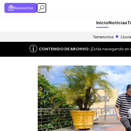
Newsletter
Inicio
Noticias
T
Terremotos
Lluvi
CONTENIDO DE ARCHIVO:
¡Estás navegando en el