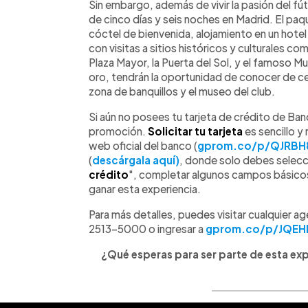
Sin embargo, además de vivir la pasión del fú
de cinco días y seis noches en Madrid. El paqu
cóctel de bienvenida, alojamiento en un hotel 
con visitas a sitios históricos y culturales co
Plaza Mayor, la Puerta del Sol, y el famoso M
oro, tendrán la oportunidad de conocer de cer
zona de banquillos y el museo del club.
Si aún no posees tu tarjeta de crédito de Ba
promoción.
Solicitar tu tarjeta
es sencillo y
web oficial del banco (
gprom.co/p/QJRBH
(
descárgala aquí)
, donde solo debes selecci
crédito
", completar algunos campos básicos,
ganar esta experiencia.
Para más detalles, puedes visitar cualquier a
2513-5000 o ingresar a
gprom.co/p/JQEH
¿Qué esperas para ser parte de esta exper