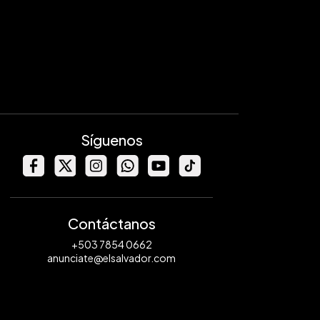
Síguenos
Contáctanos
+503 7854 0662
anunciate@elsalvador.com