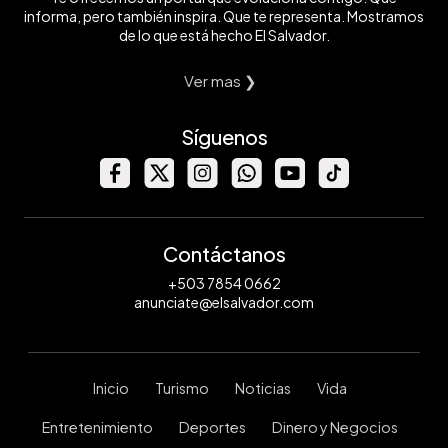
informa, pero también inspira. Que te representa. Mostramos
de lo que está hecho El Salvador.
Ver mas ❯
Síguenos
Contáctanos
+503 7854 0662
anunciate@elsalvador.com
Inicio
Turismo
Noticias
Vida
Entretenimiento
Deportes
Dinero y Negocios