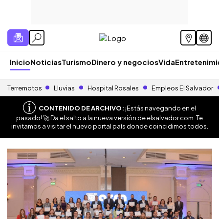
Inicio
Noticias
Turismo
Dinero y negocios
Vida
Entretenim
Terremotos
Lluvias
Hospital Rosales
Empleos El Salvador
CONTENIDO DE ARCHIVO:
¡Estás navegando en el
pasado! 🚀 Da el salto a la nueva versión de
elsalvador.com
. Te
invitamos a visitar el nuevo portal país donde coincidimos todos.