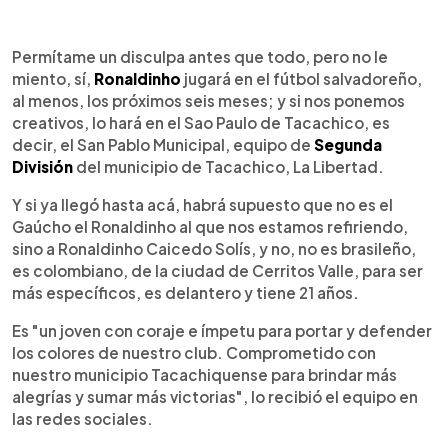
0:00
►
Escuchar artículo
Permítame un disculpa antes que todo, pero no le
miento, sí,
Ronaldinho
jugará en el fútbol salvadoreño,
al menos, los próximos seis meses; y si nos ponemos
creativos, lo hará en el Sao Paulo de Tacachico, es
decir, el San Pablo Municipal, equipo de
Segunda
División
del municipio de Tacachico, La Libertad.
Y si ya llegó hasta acá, habrá supuesto que no es el
Gaúcho el Ronaldinho al que nos estamos refiriendo,
sino a Ronaldinho Caicedo Solís, y no, no es brasileño,
es colombiano, de la ciudad de Cerritos Valle, para ser
más específicos, es delantero y tiene 21 años.
Es "un joven con coraje e ímpetu para portar y defender
los colores de nuestro club. Comprometido con
nuestro municipio Tacachiquense para brindar más
alegrías y sumar más victorias", lo recibió el equipo en
las redes sociales.