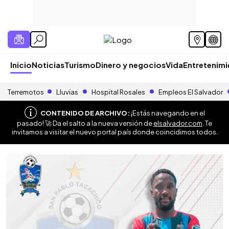
Inicio
Noticias
Turismo
Dinero y negocios
Vida
Entretenim
Terremotos
Lluvias
Hospital Rosales
Empleos El Salvador
CONTENIDO DE ARCHIVO:
¡Estás navegando en el
pasado! 🚀 Da el salto a la nueva versión de
elsalvador.com
. Te
invitamos a visitar el nuevo portal país donde coincidimos todos.