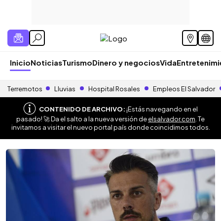
Inicio
Noticias
Turismo
Dinero y negocios
Vida
Entretenim
Terremotos
Lluvias
Hospital Rosales
Empleos El Salvador
CONTENIDO DE ARCHIVO:
¡Estás navegando en el
pasado! 🚀 Da el salto a la nueva versión de
elsalvador.com
. Te
invitamos a visitar el nuevo portal país donde coincidimos todos.