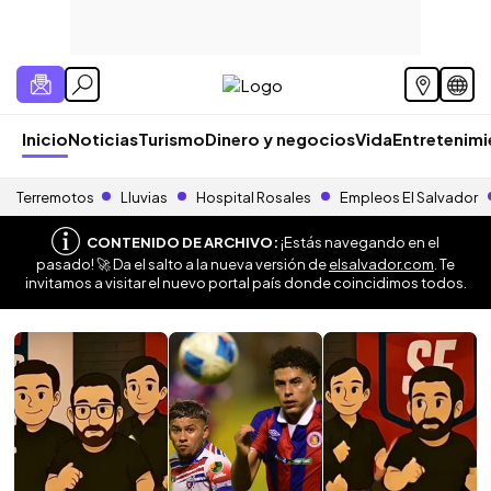
Inicio
Noticias
Turismo
Dinero y negocios
Vida
Entretenim
Terremotos
Lluvias
Hospital Rosales
Empleos El Salvador
CONTENIDO DE ARCHIVO:
¡Estás navegando en el
pasado! 🚀 Da el salto a la nueva versión de
elsalvador.com
. Te
invitamos a visitar el nuevo portal país donde coincidimos todos.