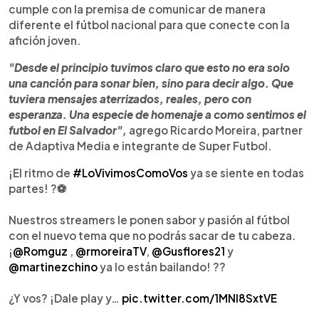
cumple con la premisa de comunicar de manera
diferente el fútbol nacional para que conecte con la
afición joven.
"Desde el principio tuvimos claro que esto no era solo
una canción para sonar bien, sino para decir algo. Que
tuviera mensajes aterrizados, reales, pero con
esperanza. Una especie de homenaje a como sentimos el
futbol en El Salvador",
agrego Ricardo Moreira, partner
de Adaptiva Media e integrante de Super Futbol.
¡El ritmo de
#LoVivimosComoVos
ya se siente en todas
partes! ?⚽
Nuestros streamers le ponen sabor y pasión al fútbol
con el nuevo tema que no podrás sacar de tu cabeza.
¡
@Romguz
,
@rmoreiraTV
,
@Gusflores21
y
@martinezchino
ya lo están bailando! ??
¿Y vos? ¡Dale play y…
pic.twitter.com/1MNl8SxtVE