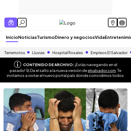
Inicio
Noticias
Turismo
Dinero y negocios
Vida
Entretenim
Terremotos
Lluvias
Hospital Rosales
Empleos El Salvador
CONTENIDO DE ARCHIVO:
¡Estás navegando en el
pasado! 🚀 Da el salto a la nueva versión de
elsalvador.com
. Te
invitamos a visitar el nuevo portal país donde coincidimos todos.