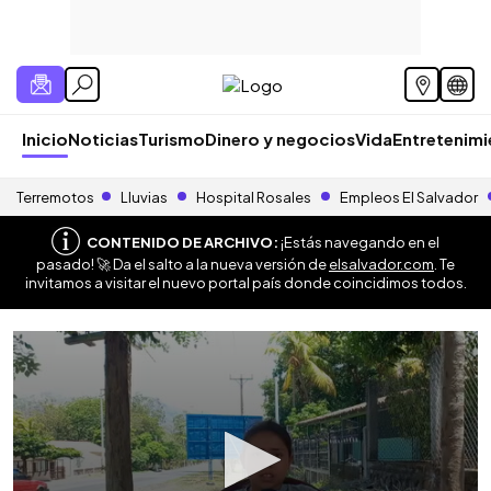
Inicio
Noticias
Turismo
Dinero y negocios
Vida
Entretenim
Terremotos
Lluvias
Hospital Rosales
Empleos El Salvador
CONTENIDO DE ARCHIVO:
¡Estás navegando en el
pasado! 🚀 Da el salto a la nueva versión de
elsalvador.com
. Te
invitamos a visitar el nuevo portal país donde coincidimos todos.