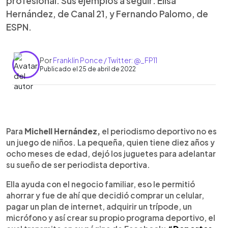
profesional. Sus ejemplos a seguir: Elisa
Hernández, de Canal 21, y Fernando Palomo, de
ESPN.
Por
Franklin Ponce / Twitter: @_FP11
Publicado el 25 de abril de 2022
0:00
►
Escuchar artículo
Para
Michell Hernández,
el periodismo deportivo no es
un juego de niños. La pequeña, quien tiene diez años y
ocho meses de edad, dejó los juguetes para adelantar
su sueño de ser periodista deportiva.
Ella ayuda con el negocio familiar, eso le permitió
ahorrar y fue de ahí que decidió comprar un celular,
pagar un plan de internet, adquirir un trípode, un
micrófono y así crear su propio programa deportivo, el