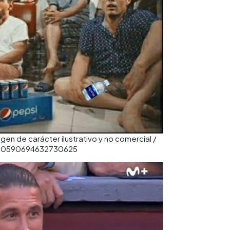
en de carácter ilustrativo y no comercial /
/1530590694632730625