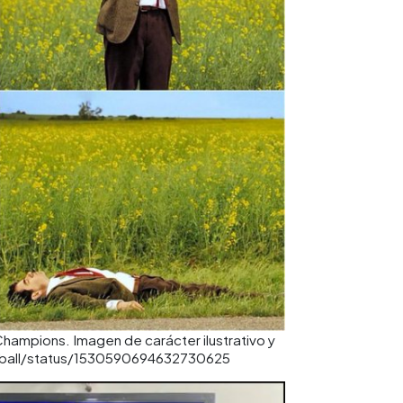
hampions. Imagen de carácter ilustrativo y
ootball/status/1530590694632730625