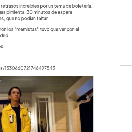
WhatsApp
Copiar link
retrasos increíbles por un tema de boletería,
n gas pimienta, 30 minutos de espera
s, que no podían faltar.
on los "memistas" tuvo que ver con el
drid.
os.
tus/1530660721746497543