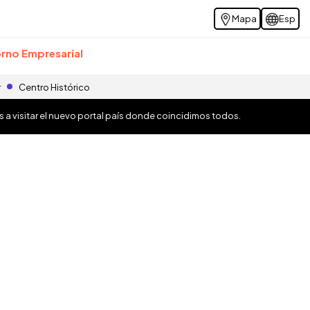
Mapa
Esp
rno Empresarial
r
Centro Histórico
os a visitar el nuevo portal país donde coincidimos todos.