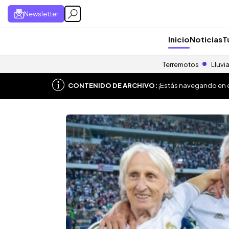
Newsletter
Inicio
Noticias
T
Terremotos
Lluvi
CONTENIDO DE ARCHIVO:
¡Estás navegando en el