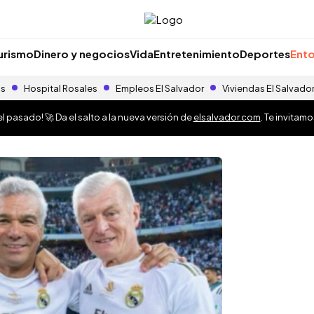
urismo
Dinero y negocios
Vida
Entretenimiento
Deportes
Ento
as
Hospital Rosales
Empleos El Salvador
Viviendas El Salvado
 pasado! 🚀 Da el salto a la nueva versión de
elsalvador.com
. Te invitam