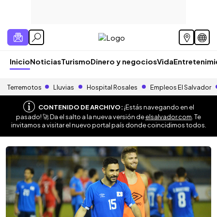
Inicio
Noticias
Turismo
Dinero y negocios
Vida
Entretenim
Terremotos
Lluvias
Hospital Rosales
Empleos El Salvador
CONTENIDO DE ARCHIVO:
¡Estás navegando en el
pasado! 🚀 Da el salto a la nueva versión de
elsalvador.com
. Te
invitamos a visitar el nuevo portal país donde coincidimos todos.