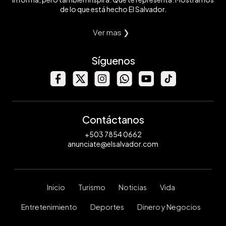
de lo que está hecho El Salvador.
Ver mas ❯
Síguenos
Contáctanos
+503 7854 0662
anunciate@elsalvador.com
Inicio
Turismo
Noticias
Vida
Entretenimiento
Deportes
Dinero y Negocios