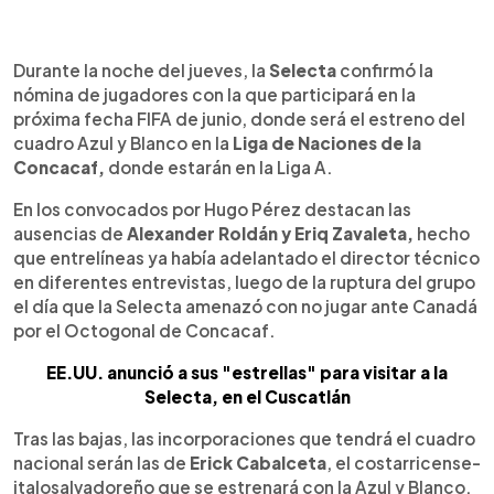
0:00
►
Escuchar artículo
Durante la noche del jueves, la
Selecta
confirmó la
nómina de jugadores con la que participará en la
próxima fecha FIFA de junio, donde será el estreno del
cuadro Azul y Blanco en la
Liga de Naciones de la
Concacaf,
donde estarán en la Liga A.
En los convocados por Hugo Pérez destacan las
ausencias de
Alexander Roldán y Eriq Zavaleta,
hecho
que entrelíneas ya había adelantado el director técnico
en diferentes entrevistas, luego de la ruptura del grupo
el día que la Selecta amenazó con no jugar ante Canadá
por el Octogonal de Concacaf.
EE.UU. anunció a sus "estrellas" para visitar a la
Selecta, en el Cuscatlán
Tras las bajas, las incorporaciones que tendrá el cuadro
nacional serán las de
Erick Cabalceta
, el costarricense-
italosalvadoreño que se estrenará con la Azul y Blanco,