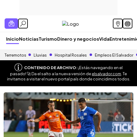
Inicio
Noticias
Turismo
Dinero y negocios
Vida
Entretenim
Terremotos
Lluvias
Hospital Rosales
Empleos El Salvador
CONTENIDO DE ARCHIVO:
¡Estás navegando en el
pasado! 🚀 Da el salto a la nueva versión de
elsalvador.com
. Te
invitamos a visitar el nuevo portal país donde coincidimos todos.