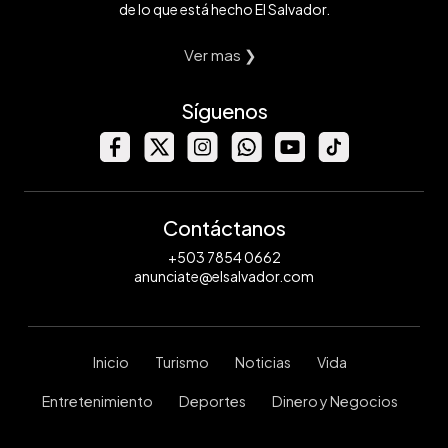
de lo que está hecho El Salvador.
Ver mas ❯
Síguenos
Contáctanos
+503 7854 0662
anunciate@elsalvador.com
Inicio
Turismo
Noticias
Vida
Entretenimiento
Deportes
Dinero y Negocios