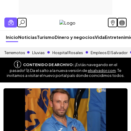
Inicio
Noticias
Turismo
Dinero y negocios
Vida
Entretenim
Terremotos
Lluvias
Hospital Rosales
Empleos El Salvador
CONTENIDO DE ARCHIVO:
¡Estás navegando en el
pasado! 🚀 Da el salto a la nueva versión de
elsalvador.com
. Te
invitamos a visitar el nuevo portal país donde coincidimos todos.