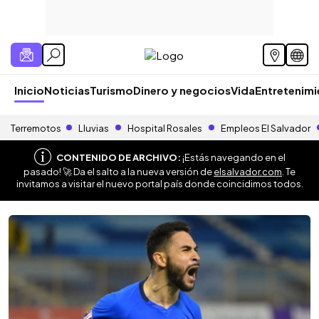
Inicio
Noticias
Turismo
Dinero y negocios
Vida
Entretenim
Terremotos
Lluvias
Hospital Rosales
Empleos El Salvador
CONTENIDO DE ARCHIVO:
¡Estás navegando en el
pasado! 🚀 Da el salto a la nueva versión de
elsalvador.com
. Te
invitamos a visitar el nuevo portal país donde coincidimos todos.