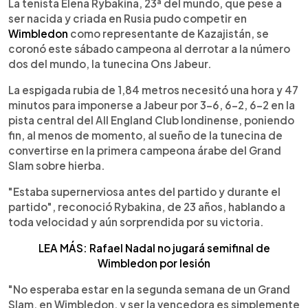
Escuchar artículo
La tenista Elena Rybakina, 23ª del mundo, que pese a
ser nacida y criada en Rusia pudo competir en
Wimbledon
como representante de Kazajistán, se
coronó este sábado campeona al derrotar a la número
dos del mundo, la tunecina Ons Jabeur.
La espigada rubia de 1,84 metros necesitó una hora y 47
minutos para imponerse a Jabeur por 3-6, 6-2, 6-2 en la
pista central del All England Club londinense, poniendo
fin, al menos de momento, al sueño de la tunecina de
convertirse en la primera campeona árabe del Grand
Slam sobre hierba.
"Estaba supernerviosa antes del partido y durante el
partido", reconoció Rybakina, de 23 años, hablando a
toda velocidad y aún sorprendida por su victoria.
LEA MÁS: Rafael Nadal no jugará semifinal de
Wimbledon por lesión
"No esperaba estar en la segunda semana de un Grand
Slam, en Wimbledon, y ser la vencedora es simplemente