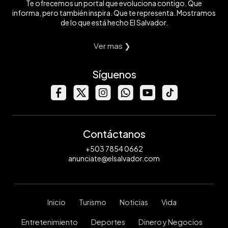
Te ofrecemos un portal que evoluciona contigo. Que
informa, pero también inspira. Que te representa. Mostramos
de lo que está hecho El Salvador.
Ver mas ❯
Síguenos
Contáctanos
+503 7854 0662
anunciate@elsalvador.com
Inicio
Turismo
Noticias
Vida
Entretenimiento
Deportes
Dinero y Negocios