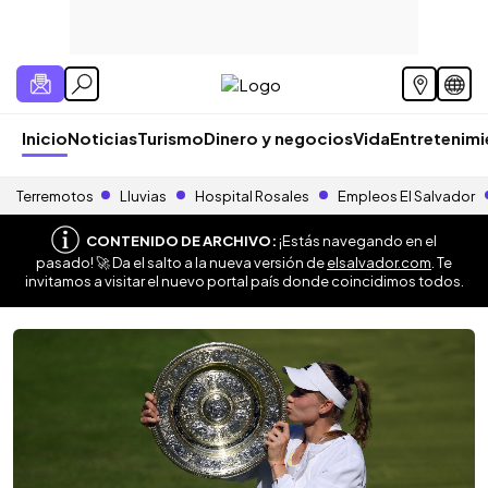
Inicio
Noticias
Turismo
Dinero y negocios
Vida
Entretenim
Terremotos
Lluvias
Hospital Rosales
Empleos El Salvador
CONTENIDO DE ARCHIVO:
¡Estás navegando en el
pasado! 🚀 Da el salto a la nueva versión de
elsalvador.com
. Te
invitamos a visitar el nuevo portal país donde coincidimos todos.