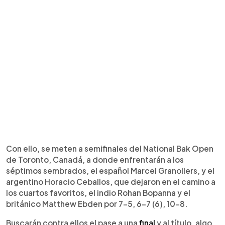
Con ello, se meten a semifinales del National Bak Open
de Toronto, Canadá, a donde enfrentarán a los
séptimos sembrados, el español Marcel Granollers, y el
argentino Horacio Ceballos, que dejaron en el camino a
los cuartos favoritos, el indio Rohan Bopanna y el
británico Matthew Ebden por 7-5, 6-7 (6), 10-8.
Buscarán contra ellos el pase a una
final
y al título, algo