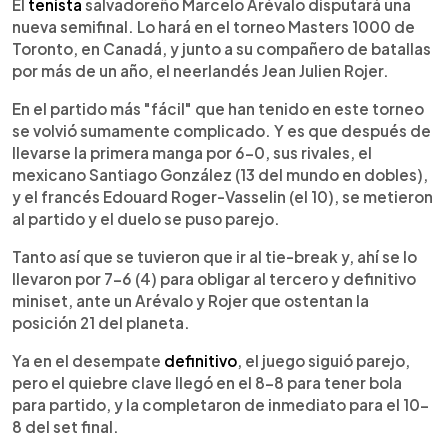
Escuchar artículo
El
tenista
salvadoreño Marcelo Arévalo disputará una
nueva semifinal. Lo hará en el torneo Masters 1000 de
Toronto, en Canadá, y junto a su compañero de batallas
por más de un año, el neerlandés Jean Julien Rojer.
En el partido más "fácil" que han tenido en este torneo
se volvió sumamente complicado. Y es que después de
llevarse la primera manga por 6-0, sus rivales, el
mexicano Santiago González (13 del mundo en dobles),
y el francés Edouard Roger-Vasselin (el 10), se metieron
al partido y el duelo se puso parejo.
Tanto así que se tuvieron que ir al tie-break y, ahí se lo
llevaron por 7-6 (4) para obligar al tercero y definitivo
miniset, ante un Arévalo y Rojer que ostentan la
posición 21 del planeta.
Ya en el desempate
definitivo
, el juego siguió parejo,
pero el quiebre clave llegó en el 8-8 para tener bola
para partido, y la completaron de inmediato para el 10-
8 del set final.