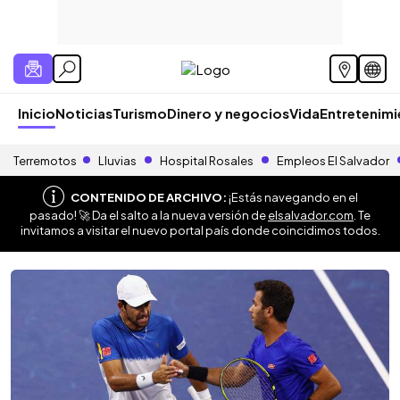
Inicio
Noticias
Turismo
Dinero y negocios
Vida
Entretenim
Terremotos
Lluvias
Hospital Rosales
Empleos El Salvador
CONTENIDO DE ARCHIVO:
¡Estás navegando en el
pasado! 🚀 Da el salto a la nueva versión de
elsalvador.com
. Te
invitamos a visitar el nuevo portal país donde coincidimos todos.