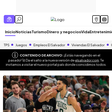
Inicio
Noticias
Turismo
Dinero y negocios
Vida
Entretenim
TPS
Juegos
Empleos El Salvador
Viviendas El Salvador
CONTENIDO DE ARCHIVO:
¡Estás navegando en el
pasado! 🚀 Da el salto a la nueva versión de
elsalvador.com
. Te
invitamos a visitar el nuevo portal país donde coincidimos todos.