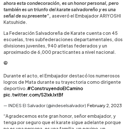
ahora esta condecoración, es un honor personal, pero
también es un triunfo del karate salvadoreño y es una
señal de su presente”,
aseveró el Embajador ARIYOSHI
Katsuhide.
La Federación Salvadoreña de Karate cuenta con 45
escuelas, tres subfederaciones departamentales, dos
divisiones juveniles, 940 atletas federados y un
aproximado de 6,000 practicantes a nivel nacional.
🥋
Durante el acto, el Embajador destacó los numerosos
logros de Mata durante su trayectoria como dirigente
deportivo.
#ConstruyendoElCamino
pic.twitter.com/S2IxkJxtBf
— INDES El Salvador (@indeselsalvador)
February 2, 2023
“Agradecemos este gran honor, señor embajador, y
tenga por seguro que el karate sigue adelante porque
no es una persona, es una familia, un equipo, un