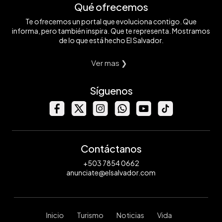
Qué ofrecemos
Te ofrecemos un portal que evoluciona contigo. Que
informa, pero también inspira. Que te representa. Mostramos
de lo que está hecho El Salvador.
Ver mas ❯
Síguenos
Contáctanos
+503 7854 0662
anunciate@elsalvador.com
Inicio
Turismo
Noticias
Vida