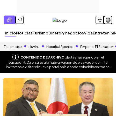
Inicio
Noticias
Turismo
Dinero y negocios
Vida
Entretenim
Terremotos
Lluvias
Hospital Rosales
Empleos El Salvador
CONTENIDO DE ARCHIVO:
¡Estás navegando en el
pasado! 🚀 Da el salto a la nueva versión de
elsalvador.com
. Te
invitamos a visitar el nuevo portal país donde coincidimos todos.