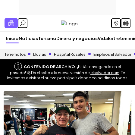
Inicio
Noticias
Turismo
Dinero y negocios
Vida
Entretenim
Terremotos
Lluvias
Hospital Rosales
Empleos El Salvador
CONTENIDO DE ARCHIVO:
¡Estás navegando en el
pasado! 🚀 Da el salto a la nueva versión de
elsalvador.com
. Te
invitamos a visitar el nuevo portal país donde coincidimos todos.