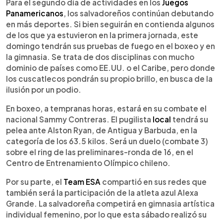
Escuchar artículo
Para el segundo día de actividades en los
Juegos
Panamericanos
, los salvadoreños continúan debutando
en más deportes. Si bien seguirán en contienda algunos
de los que ya estuvieron en la primera jornada, este
domingo tendrán sus pruebas de fuego en el boxeo y en
la gimnasia. Se trata de dos disciplinas con mucho
dominio de países como EE.UU. o el Caribe, pero donde
los cuscatlecos pondrán su propio brillo, en busca de la
ilusión por un podio.
En boxeo, a tempranas horas, estará en su combate el
nacional Sammy Contreras. El pugilista
local
tendrá su
pelea ante Alston Ryan, de Antigua y Barbuda, en la
categoría de los 63.5 kilos. Será un duelo (combate 3)
sobre el ring de las preliminares-ronda de 16, en el
Centro de Entrenamiento Olímpico chileno.
Por su parte, el
Team ESA
compartió en sus redes que
también será la participación de la atleta azul Alexa
Grande. La salvadoreña competirá en gimnasia artística
individual femenino, por lo que esta sábado realizó su