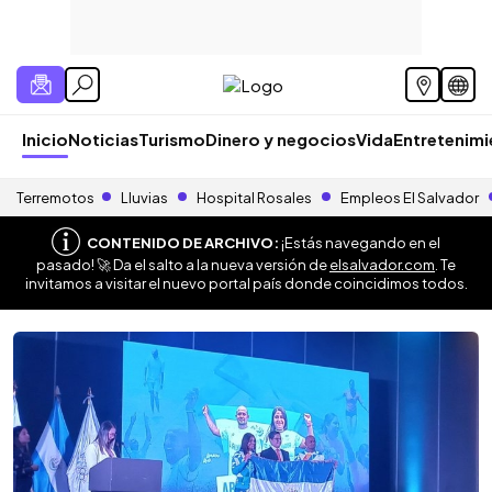
Inicio
Noticias
Turismo
Dinero y negocios
Vida
Entretenim
Terremotos
Lluvias
Hospital Rosales
Empleos El Salvador
CONTENIDO DE ARCHIVO:
¡Estás navegando en el
pasado! 🚀 Da el salto a la nueva versión de
elsalvador.com
. Te
invitamos a visitar el nuevo portal país donde coincidimos todos.