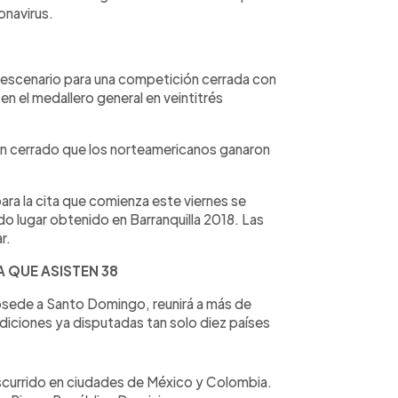
onavirus.
 escenario para una competición cerrada con
n el medallero general en veintitrés
n cerrado que los norteamericanos ganaron
ra la cita que comienza este viernes se
do lugar obtenido en Barranquilla 2018. Las
r.
A QUE ASISTEN 38
bsede a Santo Domingo, reunirá a más de
ediciones ya disputadas tan solo diez países
scurrido en ciudades de México y Colombia.