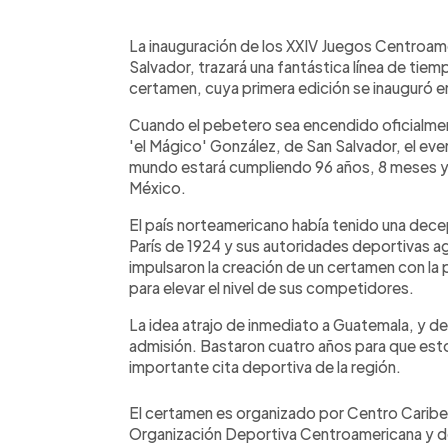
0:00
Facebook
Twitter
►
Escuchar artículo
La inauguración de los XXIV Juegos Centroame
Salvador, trazará una fantástica línea de tiem
certamen, cuya primera edición se inauguró e
Cuando el pebetero sea encendido oficialment
'el Mágico' González, de San Salvador, el eve
mundo estará cumpliendo 96 años, 8 meses y 1
México.
El país norteamericano había tenido una dece
París de 1924 y sus autoridades deportivas a
impulsaron la creación de un certamen con la
para elevar el nivel de sus competidores.
La idea atrajo de inmediato a Guatemala, y de
admisión. Bastaron cuatro años para que esto
importante cita deportiva de la región.
El certamen es organizado por Centro Caribe
Organización Deportiva Centroamericana y d