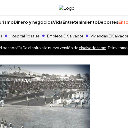
urismo
Dinero y negocios
Vida
Entretenimiento
Deportes
Ento
as
Hospital Rosales
Empleos El Salvador
Viviendas El Salvado
 pasado! 🚀 Da el salto a la nueva versión de
elsalvador.com
. Te invitam