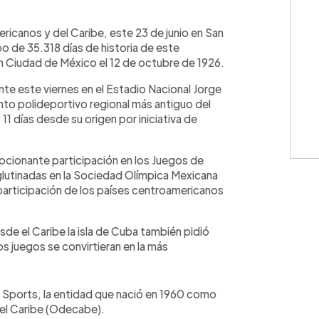
WhatsApp
Copiar link
ricanos y del Caribe, este 23 de junio en San
po de 35.318 días de historia de este
n Ciudad de México el 12 de octubre de 1926.
e este viernes en el Estadio Nacional Jorge
nto polideportivo regional más antiguo del
1 días desde su origen por iniciativa de
pcionante participación en los Juegos de
glutinadas en la Sociedad Olímpica Mexicana
 participación de los países centroamericanos
sde el Caribe la isla de Cuba también pidió
s juegos se convirtieran en la más
 Sports, la entidad que nació en 1960 como
el Caribe (Odecabe).