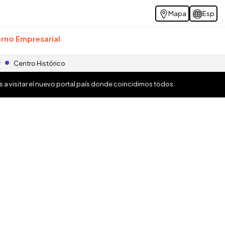
Mapa
Esp
rno Empresarial
r
Centro Histórico
os a visitar el nuevo portal país donde coincidimos todos.