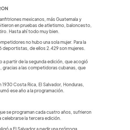
ERON
anfitriones mexicanos, más Guatemala y
tieron en pruebas de atletismo, baloncesto,
tiro. Hasta ahí todo muy bien.
ompetidores no hubo una sola mujer. Para la
 deportistas, de ellos 2.429 son mujeres.
 a partir de la segunda edición, que acogió
s, gracias a las competidoras cubanas, que
en 1930 Costa Rica, El Salvador, Honduras,
 sumó ese año a la programación.
ue se programan cada cuatro años, sufrieron
celebrarse la tercera edición.
ligó a El Salvador a pedir una prórroga.