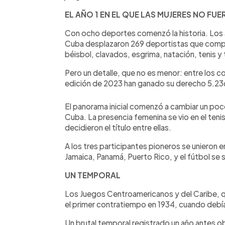
EL AÑO 1 EN EL QUE LAS MUJERES NO FU
Con ocho deportes comenzó la historia. Los 
Cuba desplazaron 269 deportistas que compi
béisbol, clavados, esgrima, natación, tenis y 
Pero un detalle, que no es menor: entre los c
edición de 2023 han ganado su derecho 5.236
El panorama inicial comenzó a cambiar un poco
Cuba. La presencia femenina se vio en el teni
decidieron el título entre ellas.
A los tres participantes pioneros se unieron 
Jamaica, Panamá, Puerto Rico, y el fútbol se
UN TEMPORAL
Los Juegos Centroamericanos y del Caribe, q
el primer contratiempo en 1934, cuando debía 
Un brutal temporal registrado un año antes ob