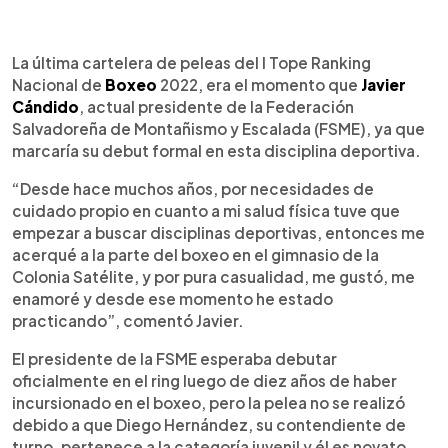
0:00
►
Escuchar artículo
La última cartelera de peleas del I Tope Ranking
Nacional de
Boxeo
2022, era el momento que
Javier
Cándido
, actual presidente de la Federación
Salvadoreña de Montañismo y Escalada (FSME), ya que
marcaría su debut formal en esta disciplina deportiva.
“Desde hace muchos años, por necesidades de
cuidado propio en cuanto a mi salud física tuve que
empezar a buscar disciplinas deportivas, entonces me
acerqué a la parte del boxeo en el gimnasio de la
Colonia Satélite, y por pura casualidad, me gustó, me
enamoré y desde ese momento he estado
practicando”, comentó Javier.
El presidente de la FSME esperaba debutar
oficialmente en el ring luego de diez años de haber
incursionado en el boxeo, pero la pelea no se realizó
debido a que Diego Hernández, su contendiente de
turno, pertenece a la categoría juvenil y él es novato