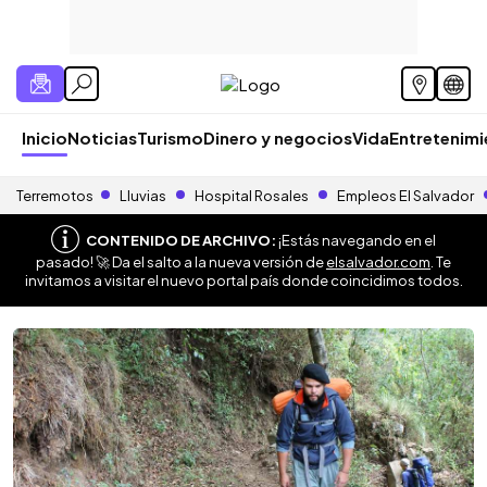
Inicio
Noticias
Turismo
Dinero y negocios
Vida
Entretenim
Terremotos
Lluvias
Hospital Rosales
Empleos El Salvador
CONTENIDO DE ARCHIVO:
¡Estás navegando en el
pasado! 🚀 Da el salto a la nueva versión de
elsalvador.com
. Te
invitamos a visitar el nuevo portal país donde coincidimos todos.