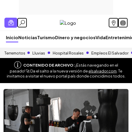
Inicio
Noticias
Turismo
Dinero y negocios
Vida
Entretenim
Terremotos
Lluvias
Hospital Rosales
Empleos El Salvador
CONTENIDO DE ARCHIVO:
¡Estás navegando en el
pasado! 🚀 Da el salto a la nueva versión de
elsalvador.com
. Te
invitamos a visitar el nuevo portal país donde coincidimos todos.