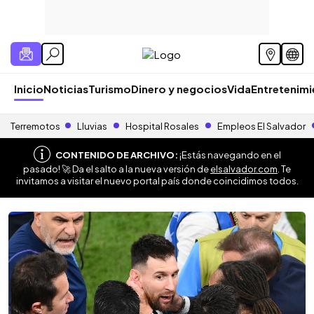
Inicio
Noticias
Turismo
Dinero y negocios
Vida
Entretenim
Terremotos
Lluvias
Hospital Rosales
Empleos El Salvador
CONTENIDO DE ARCHIVO:
¡Estás navegando en el
pasado! 🚀 Da el salto a la nueva versión de
elsalvador.com
. Te
invitamos a visitar el nuevo portal país donde coincidimos todos.