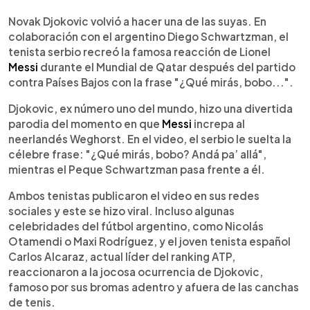
0:00
►
Escuchar artículo
Novak Djokovic volvió a hacer una de las suyas. En
colaboración con el argentino Diego Schwartzman, el
tenista serbio recreó la famosa reacción de Lionel
Messi
durante el Mundial de Qatar después del partido
contra Países Bajos con la frase "¿Qué mirás, bobo...".
Djokovic, ex número uno del mundo, hizo una divertida
parodia del momento en que
Messi
increpa al
neerlandés Weghorst. En el video, el serbio le suelta la
célebre frase: "¿Qué mirás, bobo? Andá pa’ allá",
mientras el Peque Schwartzman pasa frente a él.
Ambos tenistas publicaron el video en sus redes
sociales y este se hizo viral. Incluso algunas
celebridades del fútbol argentino, como Nicolás
Otamendi o Maxi Rodríguez, y el joven tenista español
Carlos Alcaraz, actual líder del ranking ATP,
reaccionaron a la jocosa ocurrencia de Djokovic,
famoso por sus bromas adentro y afuera de las canchas
de tenis.