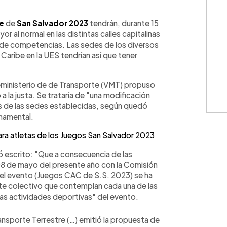
WhatsApp
Copiar link
be
de
San Salvador 2023
tendrán, durante 15
ayor al normal en las distintas calles capitalinas
s de competencias. Las sedes de los diversos
 Caribe en la UES tendrían así que tener
iceministerio de de Transporte (VMT) propuso
 la justa. Se trataría de "una modificación
s de las sedes establecidas, según quedó
namental.
a atletas de los Juegos San Salvador 2023
jó escrito: "Que a consecuencia de las
 08 de mayo del presente año con la Comisión
el evento (Juegos CAC de S.S. 2023) se ha
rte colectivo que contemplan cada una de las
tas actividades deportivas" del evento.
ansporte Terrestre (…) emitió la propuesta de