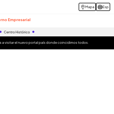
Mapa
Esp
rno Empresarial
Centro Histórico
os a visitar el nuevo portal país donde coincidimos todos.