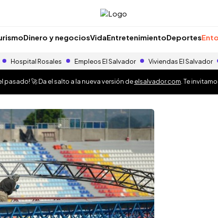
urismo
Dinero y negocios
Vida
Entretenimiento
Deportes
Ento
Hospital Rosales
Empleos El Salvador
Viviendas El Salvador
 pasado! 🚀 Da el salto a la nueva versión de
elsalvador.com
. Te invitam