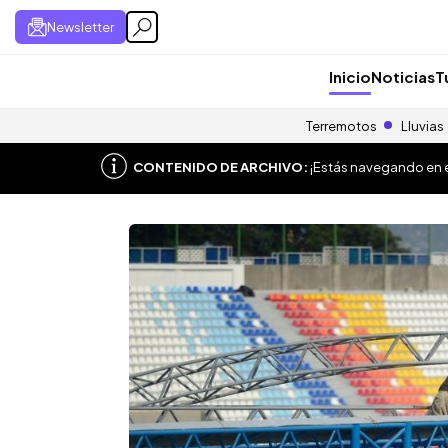
Newsletter
Inicio
Noticias
T
Terremotos
Lluvias
CONTENIDO DE ARCHIVO:
¡Estás navegando en el