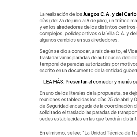
0:00
Facebook
Twitter
►
Escuchar artículo
La realización de los
Juegos C.A. y del Cari
días (del 23 de junio al 8 de julio), un tráfico m
y en los alrededores de los distintos centro
complejos, polideportivos o la Villa C.A. y del
algunos cambios en sus alrededores.
Según se dio a conocer, a raíz de esto, el V
trasladar varias paradas de autobuses debido a
temporal de paradas autorizadas por motivo
escrito en un documento de la entidad guber
LEA MÁS: Presentan el comedor y menús par
En uno de los literales de la propuesta, se de
reuniones establecidas los días 25 de abril y
de Seguridad encargada de la coordinación d
solicitado el traslado las paradas de transpo
sedes establecidas en las que tendrán distin
En el mismo, se lee: "La Unidad Técnica de Tr