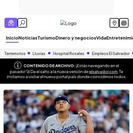
Inicio
Noticias
Turismo
Dinero y negocios
Vida
Entretenim
Terremotos
Lluvias
Hospital Rosales
Empleos El Salvador
CONTENIDO DE ARCHIVO:
¡Estás navegando en el
pasado! 🚀 Da el salto a la nueva versión de
elsalvador.com
. Te
invitamos a visitar el nuevo portal país donde coincidimos todos.