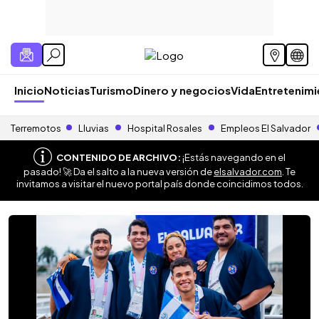
Inicio
Noticias
Turismo
Dinero y negocios
Vida
Entretenim
Terremotos
Lluvias
Hospital Rosales
Empleos El Salvador
CONTENIDO DE ARCHIVO:
¡Estás navegando en el
pasado! 🚀 Da el salto a la nueva versión de
elsalvador.com
. Te
invitamos a visitar el nuevo portal país donde coincidimos todos.