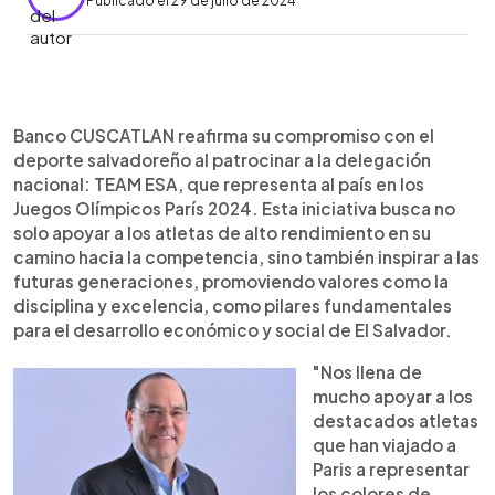
Publicado el 29 de julio de 2024
0:00
►
Escuchar artículo
Banco CUSCATLAN reafirma su compromiso con el
deporte salvadoreño al patrocinar a la delegación
nacional: TEAM ESA, que representa al país en los
Juegos Olímpicos París 2024. Esta iniciativa busca no
solo apoyar a los atletas de alto rendimiento en su
camino hacia la competencia, sino también inspirar a las
futuras generaciones, promoviendo valores como la
disciplina y excelencia, como pilares fundamentales
para el desarrollo económico y social de El Salvador.
"Nos llena de
mucho apoyar a los
destacados atletas
que han viajado a
Paris a representar
los colores de